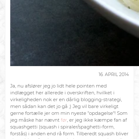
16. APRIL 2014
Ja, nu afslører jeg jo lidt hele pointen med
indlægget her allerede i overskriften, hvilket i
virkeligheden nok er en dårlig blogging-strategi,
men sådan kan det jo gå ;) Jeg vil bare virkeligt
gerne fortælle jer om min nyeste "opdagelse"! Som
jeg måske har nævnt
før
, er jeg ikke kæmpe fan af
squashgetti (squash i spiraler/spaghetti-form,
forstås) i anden end rå form. Tilberedt squash bliver