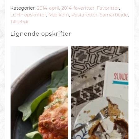
Kategorier:
2014-april
,
2014-favoritter
,
Favoritter
,
LCHF opskrifter
,
Mælkefri
,
Pastaretter
,
Samarbejde
,
Tilbehør
Lignende
opskrifter