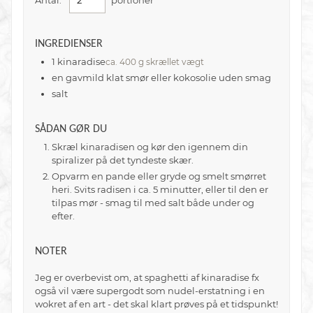
Antal:
portioner
INGREDIENSER
1
kinaradise
ca. 400 g skrællet vægt
en gavmild klat smør eller kokosolie uden smag
salt
SÅDAN GØR DU
Skræl kinaradisen og kør den igennem din
spiralizer på det tyndeste skær.
Opvarm en pande eller gryde og smelt smørret
heri. Svits radisen i ca. 5 minutter, eller til den er
tilpas mør - smag til med salt både under og
efter.
NOTER
Jeg er overbevist om, at spaghetti af kinaradise fx
også vil være supergodt som nudel-erstatning i en
wokret af en art - det skal klart prøves på et tidspunkt!