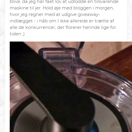
blive, da jeg har fået lov at udlodde en tilsvarende
maskine til jer. Hold øje med bloggen i morgen,
hvor jeg regner med at udgive giveaway-
indlægget - i håb om I ikke allerede er trætte af
alle de konkurrencer, der florerer herinde lige for
tiden ;)