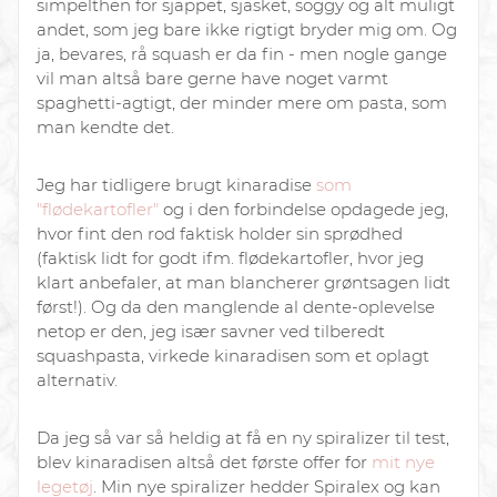
simpelthen for sjappet, sjasket,
soggy
og alt muligt
andet, som jeg bare ikke rigtigt bryder mig om. Og
ja, bevares, rå squash er da fin - men nogle gange
vil man altså bare gerne have noget varmt
spaghetti-agtigt, der minder mere om pasta, som
man kendte det.
Jeg har tidligere brugt kinaradise
som
"flødekartofler"
og i den forbindelse opdagede jeg,
hvor fint den rod faktisk holder sin sprødhed
(faktisk lidt for godt ifm. flødekartofler, hvor jeg
klart anbefaler, at man blancherer grøntsagen lidt
først!). Og da den manglende al dente-oplevelse
netop er den, jeg især savner ved tilberedt
squashpasta, virkede kinaradisen som et oplagt
alternativ.
Da jeg så var så heldig at få en ny spiralizer til test,
blev kinaradisen altså det første offer for
mit nye
legetøj
. Min nye spiralizer hedder Spiralex og kan