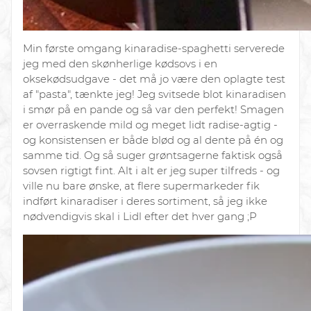
Min første omgang kinaradise-spaghetti serverede
jeg med
den skønherlige kødsovs i en
oksekødsudgave
- det må jo være den oplagte test
af "pasta", tænkte jeg! Jeg svitsede blot kinaradisen
i smør på en pande og så var den perfekt! Smagen
er overraskende mild og meget lidt radise-agtig -
og konsistensen er både blød og al dente på én og
samme tid. Og så suger grøntsagerne faktisk også
sovsen rigtigt fint. Alt i alt er jeg super tilfreds - og
ville nu bare ønske, at flere supermarkeder fik
indført kinaradiser i deres sortiment, så jeg ikke
nødvendigvis skal i Lidl efter det hver gang ;P