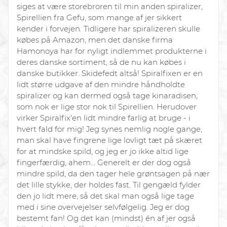
siges at være storebroren til min anden spiralizer,
Spirellien fra Gefu, som mange af jer sikkert
kender i forvejen. Tidligere har spiralizeren skulle
købes på Amazon, men det danske firma
Hamonoya har for nyligt indlemmet produkterne i
deres danske sortiment, så de nu kan købes i
danske butikker. Skidefedt altså! Spiralfixen er en
lidt større udgave af den mindre håndholdte
spiralizer og kan dermed også tage kinaradisen,
som nok er lige stor nok til Spirellien. Herudover
virker Spiralfix'en lidt mindre farlig at bruge - i
hvert fald for mig! Jeg synes nemlig nogle gange,
man skal have fingrene lige lovligt tæt på skæret
for at mindske spild, og jeg er jo ikke altid lige
fingerfærdig, ahem... Generelt er der dog også
mindre spild, da den tager hele grøntsagen på nær
det lille stykke, der holdes fast. Til gengæld fylder
den jo lidt mere, så det skal man også lige tage
med i sine overvejelser selvfølgelig. Jeg er dog
bestemt fan! Og det kan (mindst) én af jer også