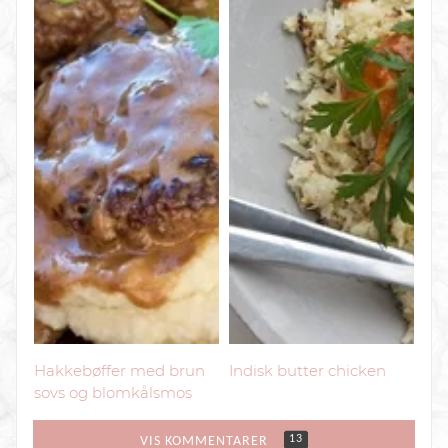
Hakkebøffer med brun
Indisk butter chicken
sovs og blomkålsmos
13
VIS KOMMENTARER