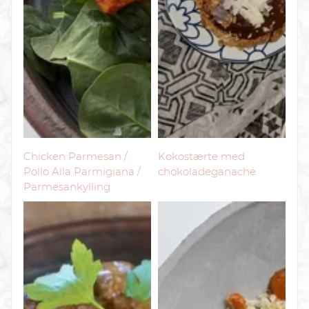
Chicken Parmesan /
Kokostærte med
Pollo Alla Parmigiana /
chokoladeganache
Parmesankylling