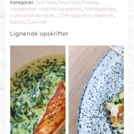
Kategorier:
Fast food
,
Favoritter
,
Frokost
,
Hovedretter med fisk og skaldyr
,
Hverdagsmad
,
Internationale retter
,
LCHF opskrifter
,
Mælkefri
,
Salater
,
Sommer
Lignende
opskrifter