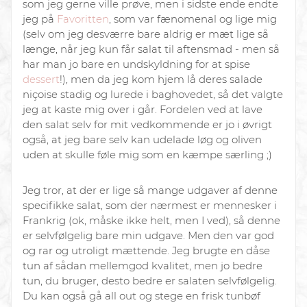
som jeg gerne ville prøve, men i sidste ende endte
jeg på
Favoritten
, som var fænomenal og lige mig
(selv om jeg desværre bare aldrig er mæt lige så
længe, når jeg kun får salat til aftensmad - men så
har man jo bare en undskyldning for at spise
dessert
!), men da jeg kom hjem lå deres salade
niçoise stadig og lurede i baghovedet, så det valgte
jeg at kaste mig over i går. Fordelen ved at lave
den salat selv for mit vedkommende er jo i øvrigt
også, at jeg bare selv kan udelade løg og oliven
uden at skulle føle mig som en kæmpe særling ;)
Jeg tror, at der er lige så mange udgaver af denne
specifikke salat, som der nærmest er mennesker i
Frankrig (ok, måske ikke helt, men I ved), så denne
er selvfølgelig bare min udgave. Men den var god
og rar og utroligt mættende. Jeg brugte en dåse
tun af sådan mellemgod kvalitet, men jo bedre
tun, du bruger, desto bedre er salaten selvfølgelig.
Du kan også gå all out og stege en frisk tunbøf