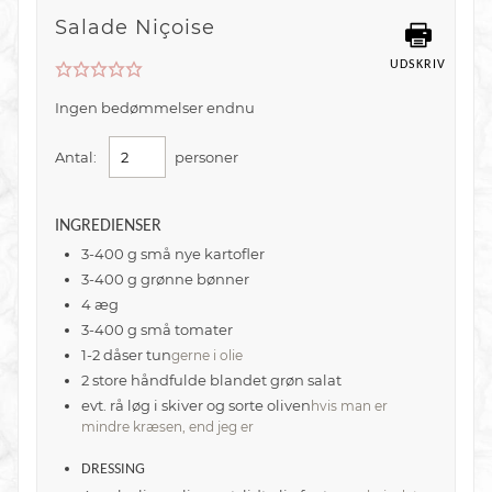
Salade Niçoise
UDSKRIV
Ingen bedømmelser endnu
Antal:
personer
INGREDIENSER
3-400
g
små nye kartofler
3-400
g
grønne bønner
4
æg
3-400
g
små tomater
1-2
dåser tun
gerne i olie
2
store håndfulde
blandet grøn salat
evt. rå løg i skiver og sorte oliven
hvis man er
mindre kræsen, end jeg er
DRESSING