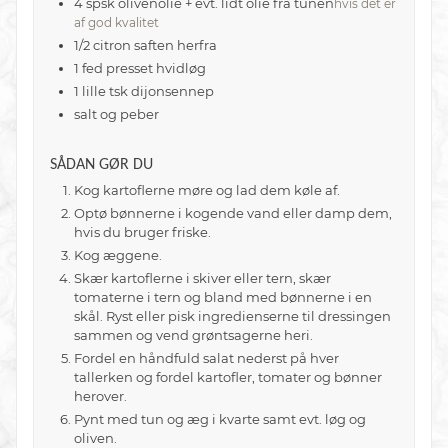
4
spsk
olivenolie + evt. lidt olie fra tunen
hvis det er
af god kvalitet
1/2
citron
saften herfra
1
fed
presset hvidløg
1
lille tsk
dijonsennep
salt og peber
SÅDAN GØR DU
Kog kartoflerne møre og lad dem køle af.
Optø bønnerne i kogende vand eller damp dem,
hvis du bruger friske.
Kog æggene.
Skær kartoflerne i skiver eller tern, skær
tomaterne i tern og bland med bønnerne i en
skål. Ryst eller pisk ingredienserne til dressingen
sammen og vend grøntsagerne heri.
Fordel en håndfuld salat nederst på hver
tallerken og fordel kartofler, tomater og bønner
herover.
Pynt med tun og æg i kvarte samt evt. løg og
oliven.