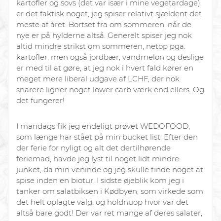
kartofler og sovs (det var især i mine vegetardage),
er det faktisk noget, jeg spiser relativt sjældent det
meste af året. Bortset fra om sommeren, når de
nye er på hylderne altså. Generelt spiser jeg nok
altid mindre strikst om sommeren, netop pga.
kartofler, men også jordbær, vandmelon og deslige
er med til at gøre, at jeg nok i hvert fald kører en
meget mere liberal udgave af LCHF, der nok
snarere ligner noget lower carb værk end ellers. Og
det fungerer!
I mandags fik jeg endeligt prøvet WEDOFOOD,
som længe har stået på min bucket list. Efter den
der ferie for nyligt og alt det dertilhørende
feriemad, havde jeg lyst til noget lidt mindre
junket, da min veninde og jeg skulle finde noget at
spise inden en biotur. I sidste øjeblik kom jeg i
tanker om salatbiksen i Kødbyen, som virkede som
det helt oplagte valg, og
holdnuop
hvor var det
altså bare godt! Der var ret mange af deres salater,