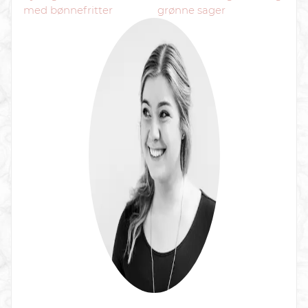
med bønnefritter
grønne sager