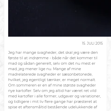
15. JULI 2015
Jeg har mange svagheder, det skal jeg være den
første til at indrømme - både når det kommer til
mad og sådan generelt, selv om det nu mest er
mad, jeg mener lige nu. Mange af mine
madrelaterede svagheder er sæsonbetonede,
hvilket, jeg egentligt tænker, er meget normalt.
Om sommeren er en af mine største svagheder
nye kartofler. Selv om jeg altid har været ret vild
med kartofler i alle former, udgaver og variationer,
og tidligere i mit liv flere gange har præsteret at
spise et aftensmåltid bestående udelukkende af