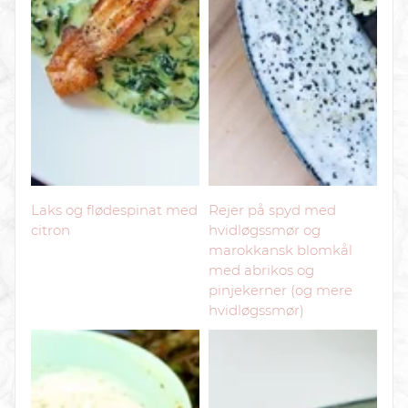
Laks og flødespinat med
Rejer på spyd med
citron
hvidløgssmør og
marokkansk blomkål
med abrikos og
pinjekerner (og mere
hvidløgssmør)