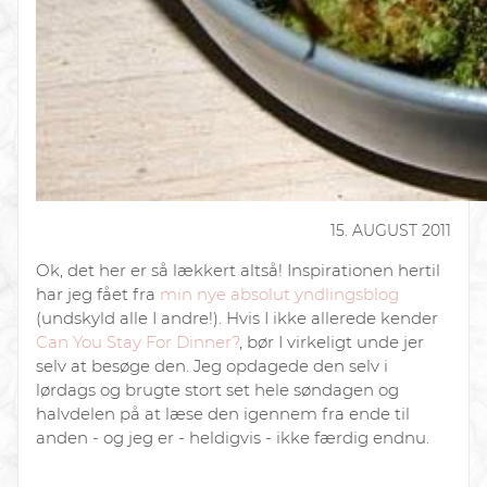
15. AUGUST 2011
Ok, det her er så lækkert altså! Inspirationen hertil
har jeg fået fra
min nye absolut yndlingsblog
(undskyld alle I andre!). Hvis I ikke allerede kender
Can You Stay For Dinner?
, bør I virkeligt unde jer
selv at besøge den. Jeg opdagede den selv i
lørdags og brugte stort set hele søndagen og
halvdelen på at læse den igennem fra ende til
anden - og jeg er - heldigvis - ikke færdig endnu.