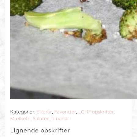
Kategorier:
Efterår
,
Favoritter
,
LCHF opskrifter
,
Mælkefri
,
Salater
,
Tilbehør
Lignende
opskrifter