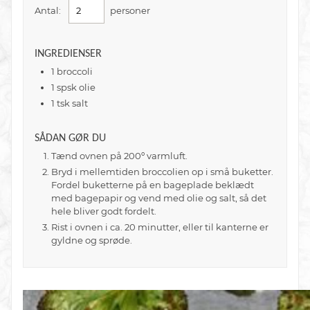
Antal:
personer
INGREDIENSER
1
broccoli
1
spsk
olie
1
tsk
salt
SÅDAN GØR DU
Tænd ovnen på 200º varmluft.
Bryd i mellemtiden broccolien op i små buketter.
Fordel buketterne på en bageplade beklædt
med bagepapir og vend med olie og salt, så det
hele bliver godt fordelt.
Rist i ovnen i ca. 20 minutter, eller til kanterne er
gyldne og sprøde.