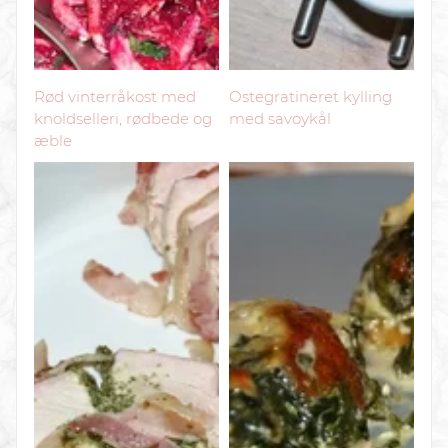
Rød vinterråkost med
Ostegratineret kylling
knoldselleri, rødbede og
med savoykål
æble