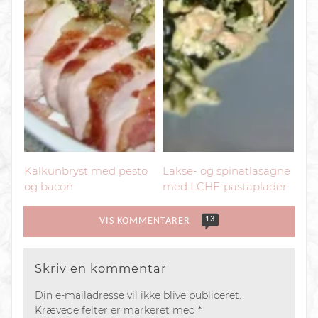
Kalkunbryst med pesto
Lakse- og spinatlasagne
og bacon
med LCHF-pastaplader
13
VIS KOMMENTARER
Skriv en kommentar
Din e-mailadresse vil ikke blive publiceret.
Krævede felter er markeret med
*