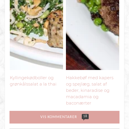
Kyllingekødboller og
Hakkebøf med kapers
grønkålssalat a la thai
og spejlæg, salat af
beder, kinaradise og
macadamia og
baconærter
18
VIS KOMMENTARER