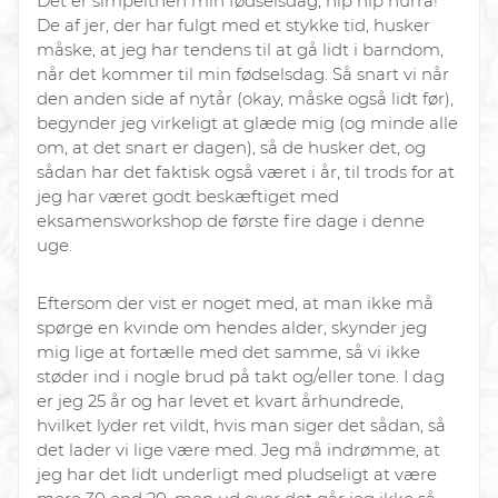
Det er simpelthen min fødselsdag, hip hip hurra!
De af jer, der har fulgt med et stykke tid, husker
måske, at jeg har tendens til at gå lidt i barndom,
når det kommer til min fødselsdag. Så snart vi når
den anden side af nytår (okay, måske også lidt før),
begynder jeg virkeligt at glæde mig (og minde alle
om, at det snart er dag
en
), så de husker det, og
sådan har det faktisk også været i år, til trods for at
jeg har været godt beskæftiget med
eksamensworkshop de første fire dage i denne
uge.
Eftersom der vist er noget med, at man ikke må
spørge en kvinde om hendes alder, skynder jeg
mig lige at fortælle med det samme, så vi ikke
støder ind i nogle brud på takt og/eller tone. I dag
er jeg 25 år og har levet et kvart århundrede,
hvilket lyder ret vildt, hvis man siger det sådan, så
det lader vi lige være med. Jeg må indrømme, at
jeg har det lidt underligt med pludseligt at være