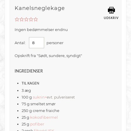
Kanelsneglekage
UDSKRIV
Ingen bedømmelser endnu
Antal:
personer
Opskrift fra "Sødt, sundere, syndigt"
INGREDIENSER
TIL KAGEN
3
æg
100
g
sukrin+
evt. pulveriseret
75
g
smeltet smør
250
g
creme fraiche
25
g
kokosfibermel
25
g
pofiber
2
spsk
fiberHUSK