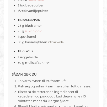
2
tsk
bagepulver
1/2
tsk
vaniljepulver
TIL KANELSNASK
75
g
blødt smør
75
g
sukrin gold
1
spsk
kanel
50
g
hasselnødder
finthakkede
TIL GLASUR
1
æggehvide
50
g
melis af sukrin+
SÅDAN GØR DU
Forvarm ovnen til160º varmluft.
Pisk æg og sukrin+ sammen til en luftig masse.
Tilsæt så de resterende ingredienser til
kagedejen og pisk godt. Lad dejen hvile i 10
minutter, mens du klargør fyldet.
Blandt blødt smør med sukrin gold, kanel og