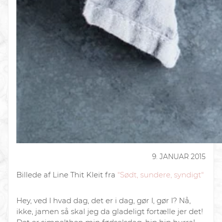
9. JANUAR 2015
Billede af Line Thit Kleit fra
"Sødt, sundere, syndigt"
Hey, ved I hvad dag, det er i dag, gør I, gør I? Nå,
ikke, jamen så skal jeg da gladeligt fortælle jer det!