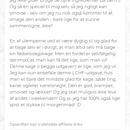
jeg ikke gider bruge de dyre ingredienser på dem ;)
Og så en speciel til mig selv, så jeg rigtigt kan
smovse - selv om jeg nu nok også kommer til at
smage den anden - bare lige for at kunne
sammenligne, ikke?
En af ulemperne ved at være dygtig til og glad for
at bage selv er i øvrigt, at man altid selv må bage
sin fødselsdagskage. Men en fordel er selvfølgelig
derimod, at man kan få det lige, som man vil!
Denne kage (i begge udgaver!) er lige, som jeg vil.
Jeg kan kun anbefale denne LCHF-udgave, hvis
man er bare det mindste glad for kage, søde ting,
kanel og/eller kanelsnegle. Den er god, svampet,
smovset og lækker! Og jeg skal muligvis ikke leve
af andet i weekenden! Og ja, jeg har 100% også lige
spist et stykke til morgenmad! :D
Opskriften kan indeholde affiliate-links.