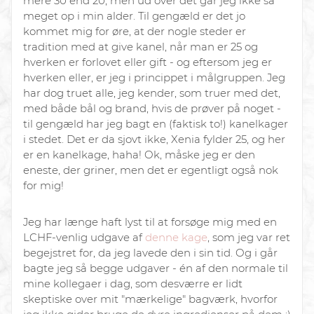
mere 30 end 20, men ud over det går jeg ikke så
meget op i min alder. Til gengæld er det jo
kommet mig for øre, at der nogle steder er
tradition med at give kanel, når man er 25 og
hverken er forlovet eller gift - og eftersom jeg er
hverken eller, er jeg i princippet i målgruppen. Jeg
har dog truet alle, jeg kender, som truer med det,
med både bål og brand, hvis de prøver på noget -
til gengæld har jeg bagt en (faktisk to!) kanelkager
i stedet. Det er da sjovt ikke, Xenia fylder 25, og her
er en kanelkage, haha! Ok, måske jeg er den
eneste, der griner, men det er egentligt også nok
for mig!
Jeg har længe haft lyst til at forsøge mig med en
LCHF-venlig udgave af
denne kage
, som jeg var ret
begejstret for, da jeg lavede den i sin tid. Og i går
bagte jeg så begge udgaver - én af den normale til
mine kollegaer i dag, som desværre er lidt
skeptiske over mit "mærkelige" bagværk, hvorfor