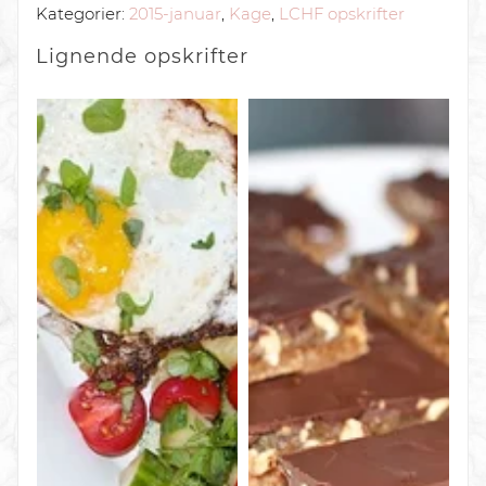
Kategorier:
2015-januar
,
Kage
,
LCHF opskrifter
Lignende
opskrifter