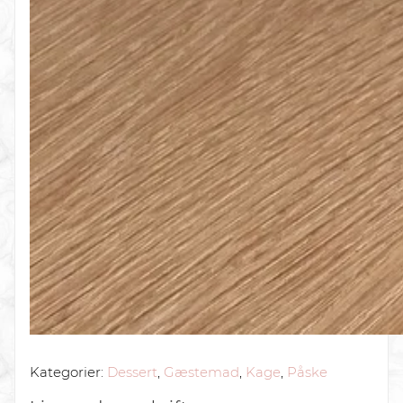
Kategorier:
Dessert
,
Gæstemad
,
Kage
,
Påske