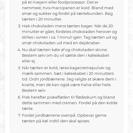
på et rivejern eller foodprocessor. Det er
nemmest, hvis marcipanen er kold. Bland med
smør og sukker og fordel på tærtebunden. Bag
tærten i 20 minutter.
Hak chokoladen mens tærten bager. Når de 20
minutter er gået, fordeles chokoladen herover og
stilles i ovnen i ca. 1 minut igen. Tag tærten ud og
smør chokoladen ud med en dejskraber.
Nu skal tærten køle af og chokoladen stivne.
Bestem selv om du vil sætte den i køleskabet
eller ej.
Når tærten er kold, røres kagecremepulver og
mælk sammen. Sæt i køleskabet i 20 minutters
tid. Ordn jordbærrene. Jeg valgte at skære dem i
kvarte, men de kan også være halve eller hele.
Bestem selv.
Pisk herefter piskefløden til flødeskum og bland
dette sammen med cremen. Fordel på den kolde
tærte.
Fordel jordbærrene ovenpå. Opbevar gerne
tærten på køl indtil den skal spises.