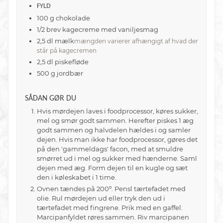
FYLD
100
g
chokolade
1/2
brev
kagecreme med vaniljesmag
2,5
dl
mælk
mængden varierer afhængigt af hvad der
står på kagecremen
2,5
dl
piskefløde
500
g
jordbær
SÅDAN GØR DU
Hvis mørdejen laves i foodprocessor, køres sukker,
mel og smør godt sammen. Herefter
piskes 1 æg
godt sammen og halvdelen hældes i og samler
dejen. Hvis man ikke har foodprocessor, gøres det
på den 'gammeldags' facon, med at smuldre
smørret ud i mel og sukker med hænderne. Saml
dejen med æg. Form dejen til en kugle og sæt
den i køleskabet i 1 time.
Ovnen tændes på 200º. Pensl tærtefadet med
olie. Rul mørdejen ud eller tryk den ud i
tærtefadet med fingrene. Prik med en gaffel.
Marcipanfyldet røres sammen. Riv marcipanen