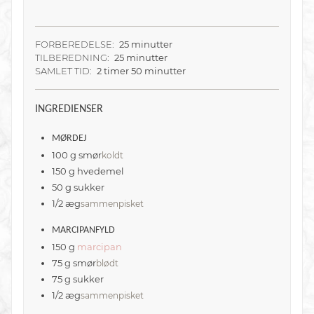
FORBEREDELSE:
25 minutter
TILBEREDNING:
25 minutter
SAMLET TID:
2 timer 50 minutter
INGREDIENSER
MØRDEJ
100
g
smør
koldt
150
g
hvedemel
50
g
sukker
1/2
æg
sammenpisket
MARCIPANFYLD
150
g
marcipan
75
g
smør
blødt
75
g
sukker
1/2
æg
sammenpisket