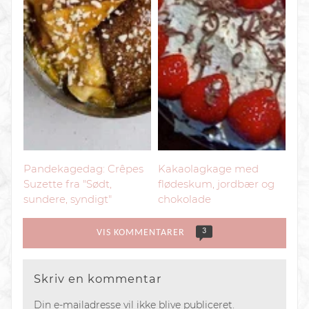
Pandekagedag: Crêpes
Kakaolagkage med
Suzette fra "Sødt,
flødeskum, jordbær og
sundere, syndigt"
chokolade
3
VIS KOMMENTARER
Skriv en kommentar
Din e-mailadresse vil ikke blive publiceret.