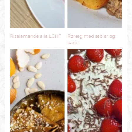
Risalamande a la LCHF
Røræg med æbler og
kanel