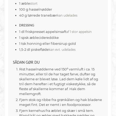
1
æble
stort
100
g
hasselnødder
40
g
tørrede tranebær
kan udelades
DRESSING
1
dl
friskpresset appelsinsaft
af 1 stor appelsin
1
spsk
æblecidereddike
1
tsk
honning eller fibersirup gold
1,5-2
dl
piskefløde
kan evt. udelades
SÅDAN GØR DU
Rist hasselnødderne ved 150º varmluft i ca. 15
minutter, eller til de har taget farve, dufter og
skallerne er blevet løse. Lad dem køle lidt af og
tril dem herefter i et fugtigt viskestykke, så de
fleste af skallerne kommer af. Hak dem
mellemgroft.
Fjern stok og ribbe fra grønkålen og hak bladene
meget fint. Det er nemt i en foodprocessor.
Fjern kernehus fra æblet og skær i små tern.
Bland kål og æbler med hakkede nødder og