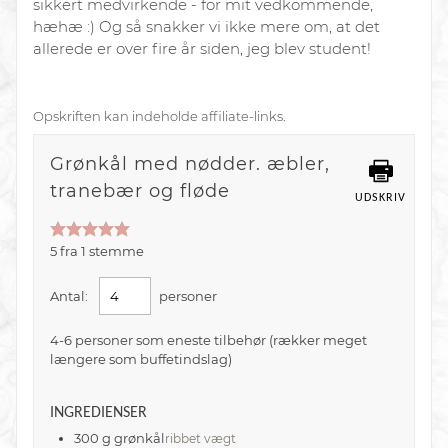
sikkert medvirkende - for mit vedkommende,
hæhæ :) Og så snakker vi ikke mere om, at det
allerede er over fire år siden, jeg blev student!
Opskriften kan indeholde affiliate-links.
Grønkål med nødder. æbler,
tranebær og fløde
UDSKRIV
5
fra
1
stemme
Antal:
personer
4-6 personer som eneste tilbehør (rækker meget
længere som buffetindslag)
INGREDIENSER
300
g
grønkål
ribbet vægt