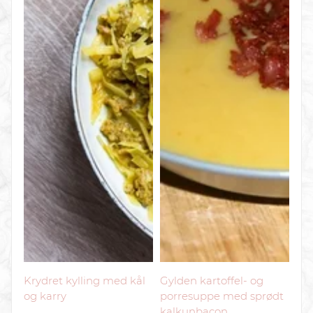
Krydret kylling med kål
Gylden kartoffel- og
og karry
porresuppe med sprødt
kalkunbacon