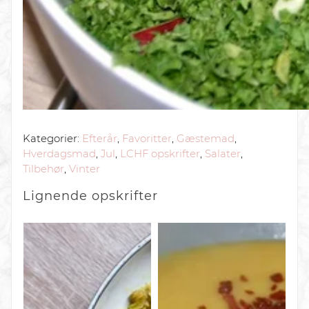
Kategorier:
Efterår
,
Favoritter
,
Gæstemad
,
Hverdagsmad
,
Jul
,
LCHF opskrifter
,
Salater
,
Tilbehør
,
Vinter
Lignende
opskrifter