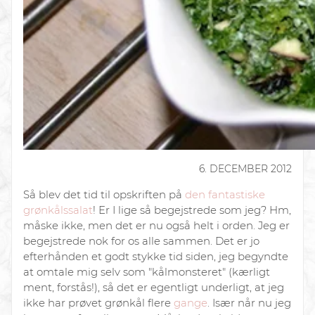
6. DECEMBER 2012
Så blev det tid til opskriften på
den fantastiske
grønkålssalat
! Er I lige så begejstrede som jeg? Hm,
måske ikke, men det er nu også helt i orden. Jeg er
begejstrede nok for os alle sammen. Det er jo
efterhånden et godt stykke tid siden, jeg begyndte
at omtale mig selv som "kålmonsteret" (kærligt
ment, forstås!), så det er egentligt underligt, at jeg
ikke har prøvet
grønkål
flere
gange
. Især når nu jeg