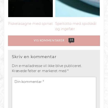
Fiskelasagne med spinat
Speltotto med spidskål
og ingefær
14
VIS KOMMENTARER
Skriv en kommentar
Din e-mailadresse vil ikke blive publiceret.
Krævede felter er markeret med
*