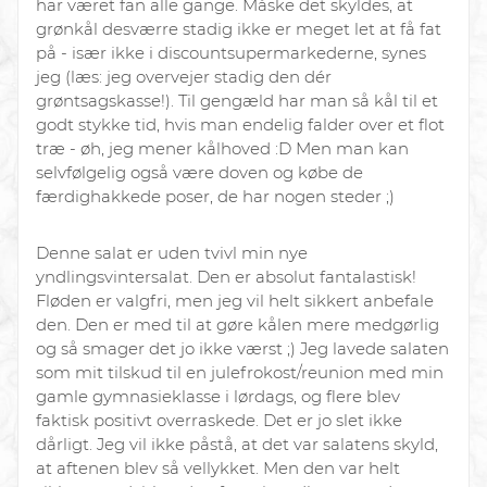
har været fan alle gange. Måske det skyldes, at
grønkål desværre stadig ikke er meget let at få fat
på - især ikke i discountsupermarkederne, synes
jeg (læs: jeg overvejer stadig den dér
grøntsagskasse!). Til gengæld har man så kål til et
godt stykke tid, hvis man endelig falder over et flot
træ - øh, jeg mener kålhoved :D Men man kan
selvfølgelig også være doven og købe de
færdighakkede poser, de har nogen steder ;)
Denne salat er uden tvivl min nye
yndlingsvintersalat. Den er absolut fantalastisk!
Fløden er valgfri, men jeg vil helt sikkert anbefale
den. Den er med til at gøre kålen mere medgørlig
og så smager det jo ikke værst ;) Jeg lavede salaten
som mit tilskud til en julefrokost/reunion med min
gamle gymnasieklasse i lørdags, og flere blev
faktisk positivt overraskede. Det er jo slet ikke
dårligt. Jeg vil ikke påstå, at det var salatens skyld,
at aftenen blev så vellykket. Men den var helt