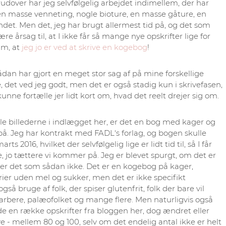
udover har jeg selvfølgelig arbejdet indimellem, der har
 en masse venneting, nogle bioture, en masse gåture, en
det. Men det, jeg har brugt allermest tid på, og det som
re årsag til, at I ikke får så mange nye opskrifter lige for
um, at
jeg jo er ved at skrive en kogebog
!
ådan har gjort en meget stor sag af på mine forskellige
, det ved jeg godt, men det er også stadig kun i skrivefasen,
unne fortælle jer lidt kort om, hvad det reelt drejer sig om.
le billederne i indlægget her, er det en bog med kager og
på. Jeg har kontrakt med FADL's forlag, og bogen skulle
2016, hvilket der selvfølgelig lige er lidt tid til, så I får
e, jo tættere vi kommer på. Jeg er blevet spurgt, om det er
r det som sådan ikke. Det er en kogebog på kager,
ier uden mel og sukker, men det er ikke specifikt
å bruge af folk, der spiser glutenfrit, folk der bare vil
arbere, palæofolket og mange flere. Men naturligvis også
de en række opskrifter fra bloggen her, dog ændret eller
 - mellem 80 og 100, selv om det endelig antal ikke er helt