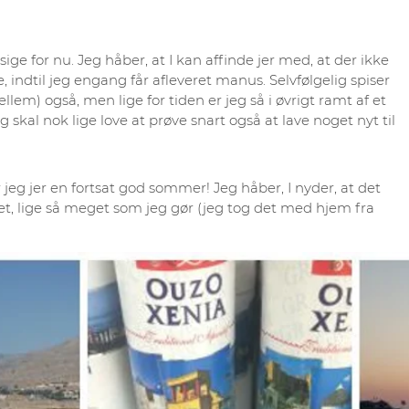
 sige for nu. Jeg håber, at I kan affinde jer med, at der ikke
, indtil jeg engang får afleveret manus. Selvfølgelig spiser
llem) også, men lige for tiden er jeg så i øvrigt ramt af et
g skal nok lige love at prøve snart også at lave noget nyt til
r jeg jer en fortsat god sommer! Jeg håber, I nyder, at det
t, lige så meget som jeg gør (jeg tog det med hjem fra