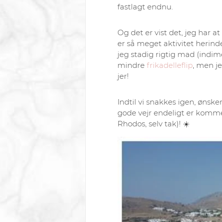
fastlagt endnu.
Og det er vist det, jeg har at
er så meget aktivitet herinde
jeg stadig rigtig mad (indime
mindre
frikadelleflip
, men je
jer!
Indtil vi snakkes igen, ønske
gode vejr endeligt er komme
Rhodos, selv tak)! ☀️