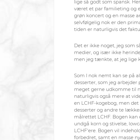
lige så godt som spansk. Her
været et par familieting og
grøn koncert og en masse an
selvfølgelig nok er den primæ
tiden er naturligvis det fakt
Det er ikke noget, jeg som s
medier, og især ikke herinde
men jeg tænkte, at jeg lige k
Som I nok nemt kan se på al
desserter, som jeg arbejder 
meget gerne udkomme til marts 
naturligvis også mere at vid
en LCHF-kogebog, men det e
desserter og andre te lækker
målrettet LCHF. Bogen kan ogs
undgå korn og stivelse, lowc
LCHF'ere. Bogen vil indehol
forbedret, samt en masse nye