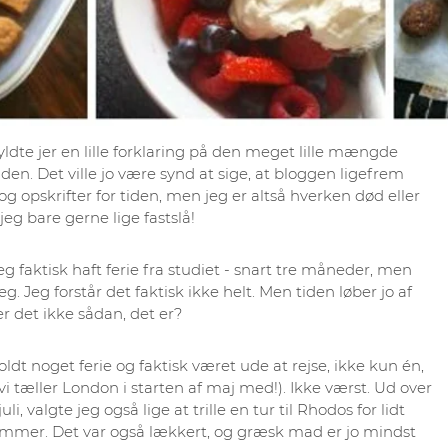
ldte jer en lille forklaring på den meget lille mængde
tiden. Det ville jo være synd at sige, at bloggen ligefrem
g opskrifter for tiden, men jeg er altså hverken død eller
jeg bare gerne lige fastslå!
g faktisk haft ferie fra studiet - snart tre måneder, men
jeg. Jeg forstår det faktisk ikke helt. Men tiden løber jo af
er det ikke sådan, det er?
ldt noget ferie og faktisk været ude at rejse, ikke kun én,
vi tæller London i starten af maj med!). Ikke værst. Ud over
juli, valgte jeg også lige at trille en tur til Rhodos for lidt
 sommer. Det var også lækkert, og græsk mad er jo mindst