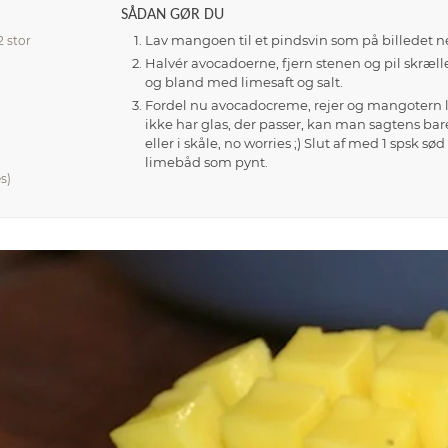
SÅDAN GØR DU
Lav mangoen til et pindsvin som på billedet ne
/2 stor
Halvér avocadoerne, fjern stenen og pil skræl
og bland med limesaft og salt.
Fordel nu avocadocreme, rejer og mangotern la
ikke har glas, der passer, kan man sagtens bar
eller i skåle, no worries ;) Slut af med 1 spsk sø
limebåd som pynt.
s)