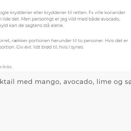
le krydderier eller krydderier til retten. Fx ville koriander
 lide det. Men personligt er jeg vild med både avocado,
kyld kan de sagtens stå alene.
rret, rækker portionen herunder til to personer. Hvis det er
rtion. Giv evt. lidt brød til, hvis I synes.
-links.
cktail med mango, avocado, lime og sø