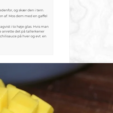
denfor, og skær den i tern.
len af. Mos dem med en gaffel
gvist i to høje glas. Hvis man
e anrette det på tallerkener
d chilisauce på hver og evt. en