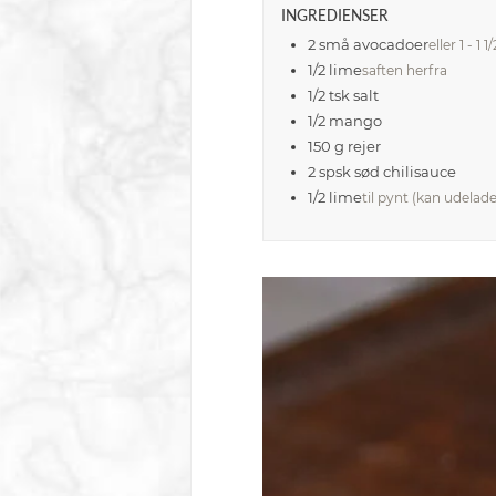
INGREDIENSER
2
små
avocadoer
eller 1 - 1 1
1/2
lime
saften herfra
1/2
tsk
salt
1/2
mango
150
g
rejer
2
spsk
sød chilisauce
1/2
lime
til pynt (kan udelade