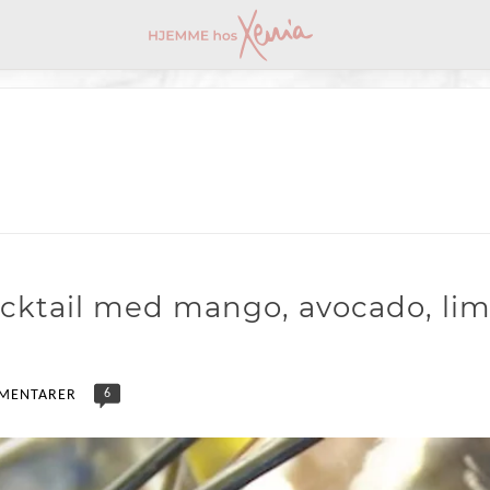
ocktail med mango, avocado, li
6
MENTARER