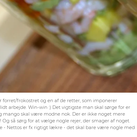
r forret/frokostret og en af de retter, som imponerer
 lidt arbejde. Win-win :) Det vigtigste man skal sørge for er
 og mango skal være modne nok. Der er ikke noget mere
Og så sørg for at vælge nogle rejer, der smager af noget.
 - Nettos er fx rigtigt lækre - det skal bare være nogle med